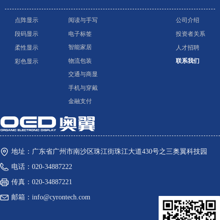
点阵显示
阅读与手写
公司介绍
电子标签
投资者关系
段码显示
智能家居
人才招聘
柔性显示
物流包装
联系我们
彩色显示
交通与商显
手机与穿戴
金融支付
地址：
广东省广州市南沙区珠江街珠江大道430号之三奥翼科技园
电话：
020-34887222
传真：
020-34887221
邮箱：
info@cyrontech.com