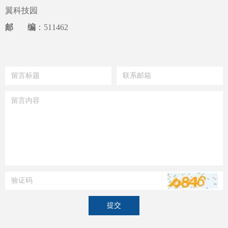
翼科技园
邮 编
：511462
提交