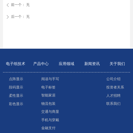
前一个：
无
ꄴ
后一个：
无
ꄲ
电子纸技术
产品中心
应用领域
新闻资讯
关于我们
点阵显示
阅读与手写
公司介绍
电子标签
投资者关系
段码显示
智能家居
人才招聘
柔性显示
物流包装
联系我们
彩色显示
交通与商显
手机与穿戴
金融支付