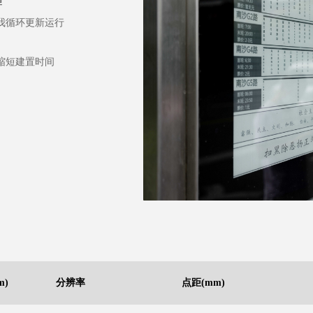
牌
我循环更新运行
缩短建置时间
。
)
分辨率
点距(mm)