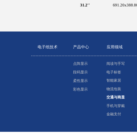
31.2''
691.20x388.8
电子纸技术
产品中心
应用领域
点阵显示
阅读与手写
电子标签
段码显示
智能家居
柔性显示
物流包装
彩色显示
交通与商显
手机与穿戴
金融支付