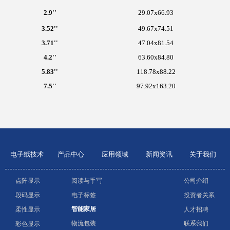
2.9''
29.07x66.93
3.52''
49.67x74.51
3.71''
47.04x81.54
4.2''
63.60x84.80
5.83''
118.78x88.22
7.5''
97.92x163.20
电子纸技术
产品中心
应用领域
新闻资讯
关于我们
点阵显示
阅读与手写
公司介绍
电子标签
投资者关系
段码显示
智能家居
人才招聘
柔性显示
物流包装
联系我们
彩色显示