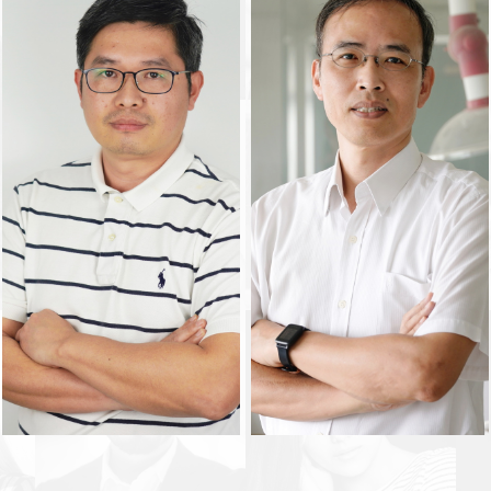
陈 宇
安德烈·海姆
博士
教授
创始人 & CEO
首席科学顾问
陈宇博士于2008年创立奥翼，
安德烈•海姆教授目前担任公司
公司创立以来，陈宇博士带领着
首席科学顾问。1987年获得俄
公司的业务团队及研发团队，不
罗斯科学院固体物理学研究院博
断开拓创新，让公司的膜片、模
士学位，目前任英国曼彻斯特大
组产品应用于更多的市场领域，
学科学家。
同时实现了电子纸多元化的创新
2004年海姆教授在曼彻斯特大
技术应用，公司的业务量不断地
学任教期间和康斯坦丁•诺沃肖
得到提升，应用市场也逐渐广泛
洛夫发现了2维晶体的碳原子结
地拓展到国内各地以及海外。
构，也就是著名的石墨烯，因此
陈宇博士本科毕业于中国中山大
他被称为“石墨烯之父”，并获得
学物理系,后获得美国普林斯顿
2010年诺贝尔物理学奖。
大学博士学位。
曾 晞
彭尚文
博士
博士