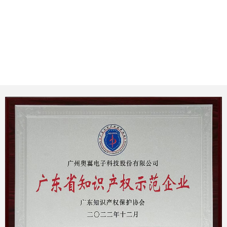
完善的管
打破专利
理体系
壁垒
公司先后在
公司成立知
欧洲赢得了
识产权委员
三场专利诉
会，下设知
讼，成功打
识产权部，
破竞争对手
由公司总裁